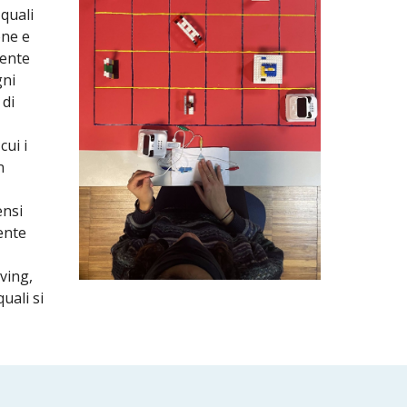
 quali
one e
mente
gni
 di
ui i
n
ensi
ente
lving,
uali si